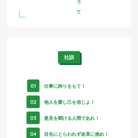
社訓
01
仕事に誇りをもて！
02
他人を愛し己を信じよ！
03
意見を聞ける人間であれ！
04
目先にとらわれず改革に挑め！