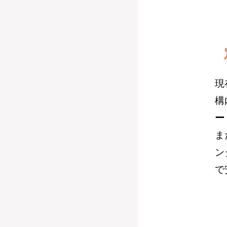
現
構
ー
ま
ン
で