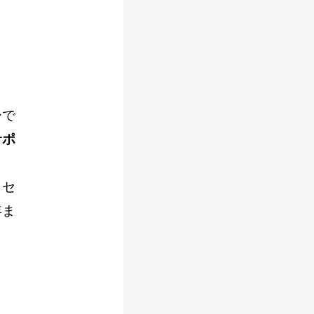
！
ーで
サポ
、セ
年ま